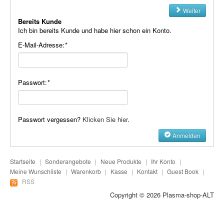
Plasma-Geräte
Weiter
Bereits Kunde
Plasma-Wasser
Ich bin bereits Kunde und habe hier schon ein Konto.
E-Mail-Adresse:
*
Seife
Stromeinheiten
Passwort:
*
Versandkosten
Zubehör
Passwort vergessen?
Klicken Sie hier
.
Anmelden
Startseite
|
Sonderangebote
|
Neue Produkte
|
Ihr Konto
|
Meine Wunschliste
|
Warenkorb
|
Kasse
|
Kontakt
|
Guest Book
|
RSS
Copyright © 2026
Plasma-shop-ALT