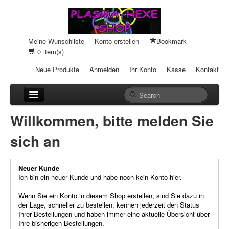
Meine Wunschliste
Konto erstellen
Bookmark
0
item(s)
Neue Produkte
Anmelden
Ihr Konto
Kasse
Kontakt
Anhänger
Willkommen, bitte melden Sie
Auto-Einheiten
sich an
Cream-Dosen
Neuer Kunde
Duftsteine
Ich bin ein neuer Kunde und habe noch kein Konto hier.
Heilpads
Wenn Sie ein Konto in diesem Shop erstellen, sind Sie dazu in
der Lage, schneller zu bestellen, kennen jederzeit den Status
Ihrer Bestellungen und haben immer eine aktuelle Übersicht über
Heilstifte
Ihre bisherigen Bestellungen.