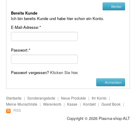
Plasma-Geräte
Weiter
Bereits Kunde
Plasma-Wasser
Ich bin bereits Kunde und habe hier schon ein Konto.
E-Mail-Adresse:
*
Seife
Stromeinheiten
Passwort:
*
Versandkosten
Zubehör
Passwort vergessen?
Klicken Sie hier
.
Anmelden
Startseite
|
Sonderangebote
|
Neue Produkte
|
Ihr Konto
|
Meine Wunschliste
|
Warenkorb
|
Kasse
|
Kontakt
|
Guest Book
|
RSS
Copyright © 2026
Plasma-shop-ALT