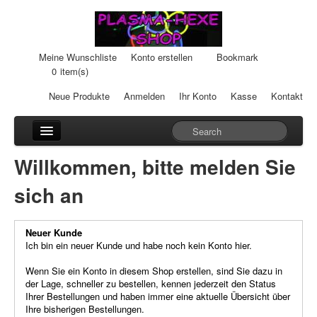
Meine Wunschliste
Konto erstellen
Bookmark
0
item(s)
Neue Produkte
Anmelden
Ihr Konto
Kasse
Kontakt
Anhänger
Willkommen, bitte melden Sie
Auto-Einheiten
sich an
Cream-Dosen
Neuer Kunde
Duftsteine
Ich bin ein neuer Kunde und habe noch kein Konto hier.
Heilpads
Wenn Sie ein Konto in diesem Shop erstellen, sind Sie dazu in
der Lage, schneller zu bestellen, kennen jederzeit den Status
Ihrer Bestellungen und haben immer eine aktuelle Übersicht über
Heilstifte
Ihre bisherigen Bestellungen.