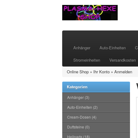
Anhänger
Auto-Einheiten
C
Stromeinheiten
Versandkosten
Online Shop
»
Ihr Konto
»
Anmelden
Kategorien
Anhänger (3)
Auto-Einheiten (2)
Cream-Dosen (4)
Duftsteine (0)
Heilpads (18)