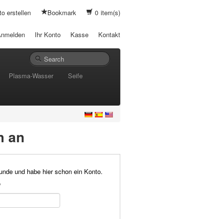
o erstellen
Bookmark
0
item(s)
Anmelden
Ihr Konto
Kasse
Kontakt
Plasma-Wasser
Seife
h an
Kunde und habe hier schon ein Konto.
*