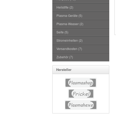
Heilstifte (2)
Plasma-Geräte (5)
Plasma-Wasser (2)
Seife (5)
Stromeinheiten (2)
Versandkosten (7)
Zubehör (7)
Hersteller