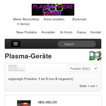
Meine Wunschliste
Konto erstellen
Bookmark
0
item(s)
Neue Produkte
Anmelden
Ihr Konto
Kasse
Kontakt
Anhänger
Plasma-Geräte
Auto-Einheiten
Cream-Dosen
angezeigte Produkte:
1
bis
5
(von
5
insgesamt)
Duftsteine
Seite 1 von 1
Heilpads
Heilstifte
HEIL-KELCH