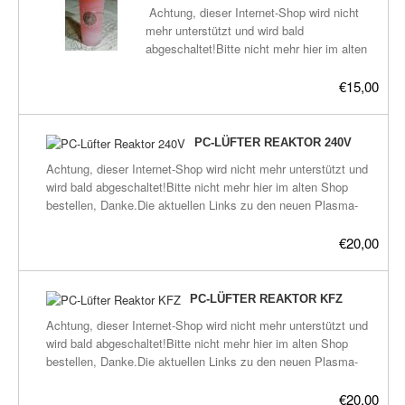
Plasma-Geräte
Achtung, dieser Internet-Shop wird nicht
mehr unterstützt und wird bald
Plasma-Wasser
abgeschaltet!Bitte nicht mehr hier im alten
Shop bestellen, Danke.Die aktuellen Links
Seife
zu den neuen Plasma-Shops befinden sich
€15,00
hier:frickeltech.lima-
Stromeinheiten
city.de/plasma/shop.htmlDer Kelch besteht
aus einem doppelwandigen Becher, der
PC-LÜFTER REAKTOR 240V
Versandkosten
Zwischenraum ist gefüllt mit verschiedenen
Achtung, dieser Internet-Shop wird nicht mehr unterstützt und
GaNS-Sorten/Plasma-Wasser. Außen herum
wird bald abgeschaltet!Bitte nicht mehr hier im alten Shop
Zubehör
ist eine Nano- und GaNS beschichtete
bestellen, Danke.Die aktuellen Links zu den neuen Plasma-
Spule in Form zwei miteinander
Shops befinden sich hier:frickeltech.lima-
verbundenen Spiralen. In den Spiralen sind
city.de/plasma/shop.htmlPC-Lüfter Reaktor mit 240V
€20,00
zusätzlich Steine/Kristalle
Netzteilgenaue Beschreibung später.
eingebracht.Diese Version ist mit Deckel
(Schraubverschluß).Füllmenge innen: 235
PC-LÜFTER REAKTOR KFZ
mlFüllmenge GaNS/Plasmawasser,
Zwischenwand: 94 mlDoppelspirale,
Achtung, dieser Internet-Shop wird nicht mehr unterstützt und
Beschichtung:-Feuercouting-Couting-
wird bald abgeschaltet!Bitte nicht mehr hier im alten Shop
Lösung-GaNS-Sorten: Waldmeister +
bestellen, Danke.Die aktuellen Links zu den neuen Plasma-
Kupfer-Silber-Gold + 528Hz + EM (Effektive
Shops befinden sich hier:frickeltech.lima-
Mikroorganismen) + Agnihota-Asche(gleiche
city.de/plasma/shop.htmlPC-Lüfter Reaktor Zigaretten-
€20,00