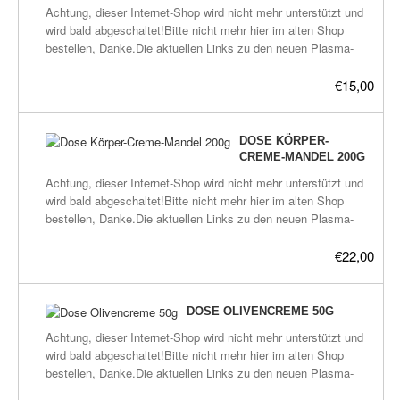
Plasma-Geräte
Achtung, dieser Internet-Shop wird nicht mehr unterstützt und
wird bald abgeschaltet!Bitte nicht mehr hier im alten Shop
Plasma-Wasser
bestellen, Danke.Die aktuellen Links zu den neuen Plasma-
Shops befinden sich hier:frickeltech.lima-
Seife
city.de/plasma/shop.htmlPlasma-Gelenkcreme Version 1
€15,00
Körpercreme. Anwendung: Auf schmerzende Gelenke
Stromeinheiten
auftragen. Die Cremen haben eine leichte Textur, die gut
aufgenommen wird von der Haut und hinterlässt keinen Fettfilm
DOSE KÖRPER-
Versandkosten
auf der Haut.Jeder Allergiker hat bisher unsere Cremen
CREME-MANDEL 200G
vertragen, wahrscheinlich schützt das Plasma vor allergische
Achtung, dieser Internet-Shop wird nicht mehr unterstützt und
Zubehör
Reaktionen.Eigene Erfahrungen bitte auf unserer Seite
wird bald abgeschaltet!Bitte nicht mehr hier im alten Shop
www.plasmahexe.de selbständig ins Gästebuch eintragen,
bestellen, Danke.Die aktuellen Links zu den neuen Plasma-
Danke. Inhaltsstoffe: Ganswasser (plasmatisiertes destilliertes
Shops befinden sich hier:frickeltech.lima-
Wasser), Avokadoöl, Tegomul, Sheabutter,
city.de/plasma/shop.htmlPlasma-Mandel-Körpercreme Version
€22,00
Ringelblumenextrakt, Vitamin E, Cajeput, Rosmarin, Kampfer,
1 Körpercreme für trockene, empfindliche Haut. Glättende
Biocons. Verwendete Ganssorten: CO2, Waldmeister,
Feuchtigkeitspflege. Anwendung: Nach dem Duschen
Ringeblume. Inhalt: 100 g Haltbar mind. 3 MonateDie Creme ist
auftragen, zieht gut ein. Die Cremen haben eine leichte Textur,
DOSE OLIVENCREME 50G
ein Naturprodukt, frei von Parabene und daher anfällig für
die gut aufgenommen wird von der Haut und hinterlässt keinen
Keime und Verschmutzungen.Bitte nur mit dem Spatel
Achtung, dieser Internet-Shop wird nicht mehr unterstützt und
Fettfilm auf der Haut.Jeder Allergiker hat bisher unsere Cremen
entnehmen. Bei längeren Nichtgebrauch im Kühlschrank
wird bald abgeschaltet!Bitte nicht mehr hier im alten Shop
vertragen, wahrscheinlich schützt das Plasma vor allergische
aufbewahren. Auf Anfrage ist die Creme auch mit Parabenen
bestellen, Danke.Die aktuellen Links zu den neuen Plasma-
Reaktionen.Eigene Erfahrungen bitte auf unserer Seite
(Konservierungsstoffen) zu erhalten, dazu bitte das
Shops befinden sich hier:frickeltech.lima-
www.plasmahexe.de selbständig ins Gästebuch eintragen,