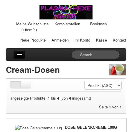
Meine Wunschliste
Konto erstellen
Bookmark
0
item(s)
Neue Produkte
Anmelden
Ihr Konto
Kasse
Kontakt
Anhänger
Cream-Dosen
Auto-Einheiten
Cream-Dosen
angezeigte Produkte:
1
bis
4
(von
4
insgesamt)
Duftsteine
Seite 1 von 1
Heilpads
Heilstifte
DOSE GELENKCREME 100G