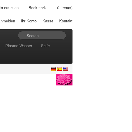
o erstellen
Bookmark
0
item(s)
Anmelden
Ihr Konto
Kasse
Kontakt
Plasma-Wasser
Seife