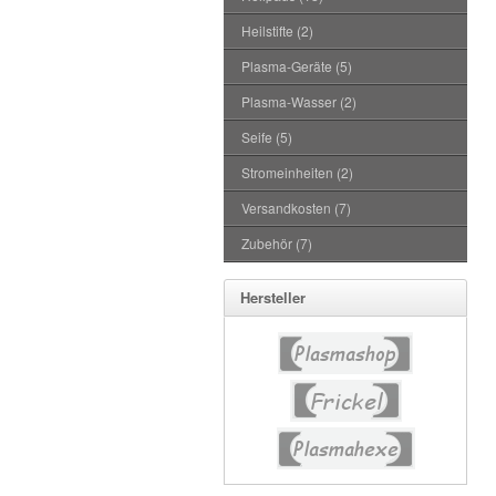
Heilstifte (2)
Plasma-Geräte (5)
Plasma-Wasser (2)
Seife (5)
Stromeinheiten (2)
Versandkosten (7)
Zubehör (7)
Hersteller