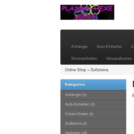
Anhänger
Auto-Einheiten
C
Stromeinheiten
Versandkosten
Online Shop
»
Duftsteine
Kategorien
Anhänger (3)
E
Auto-Einheiten (2)
Cream-Dosen (4)
Duftsteine (0)
Heilpads (18)