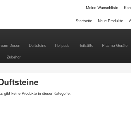
Meine Wunschliste
Kont
Startseite
Neue Produkte
ream-Dosen
Duftsteine
Heilpads
Heilstifte
Plasma-Geräte
Zubehör
Duftsteine
s gibt keine Produkte in dieser Kategorie.