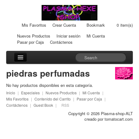
Mis Favoritos
Crear Cuenta
Bookmark
0
item(s)
Nuevos Productos
Iniciar sesión
Mi Cuenta
Pasar por Caja
Contáctenos
Accesorios
piedras perfumadas
Car-Units
No hay productos disponibles en esta categoría.
Creama-Latas
Inicio
|
Especiales
|
Nuevos Productos
|
Mi Cuenta
|
Mis Favoritos
|
Contenido del Carrito
|
Pasar por Caja
|
Dispositivos
Contáctenos
|
Guest Book
|
RSS
Copyright © 2026
Plasma-shop-ALT
Healingpads
creado por
tomatocart.com
Jabón