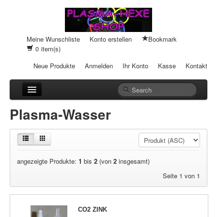
Meine Wunschliste
Konto erstellen
Bookmark
0
item(s)
Neue Produkte
Anmelden
Ihr Konto
Kasse
Kontakt
Anhänger
Plasma-Wasser
Auto-Einheiten
Cream-Dosen
angezeigte Produkte:
1
bis
2
(von
2
insgesamt)
Duftsteine
Seite 1 von 1
Heilpads
Heilstifte
CO2 ZINK