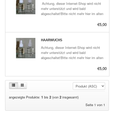
Plasma-Geräte
Achtung, dieser Internet-Shop wird nicht
mehr unterstützt und wird bald
Plasma-Wasser
abgeschaltet!Bitte nicht mehr hier im alten
Shop bestellen, Danke.Die aktuellen Links
Seife
zu den neuen Plasma-Shops befinden sich
€5,00
hier:frickeltech.lima-
Stromeinheiten
city.de/plasma/shop.htmldestilliertes
informiertes Wasser.Inhalt 50mlgenauere
HAARWUCHS
Versandkosten
Beschreibung später.
Achtung, dieser Internet-Shop wird nicht
mehr unterstützt und wird bald
Zubehör
abgeschaltet!Bitte nicht mehr hier im alten
Shop bestellen, Danke.Die aktuellen Links
zu den neuen Plasma-Shops befinden sich
€5,00
hier:frickeltech.lima-
city.de/plasma/shop.html destilliertes
informiertes Wasser.Inhalt 50mlgenauere
Beschreibung später.
angezeigte Produkte:
1
bis
2
(von
2
insgesamt)
Seite 1 von 1