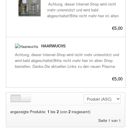
Plasma-Geräte
Achtung, dieser Internet-Shop wird nicht
mehr unterstützt und wird bald
Plasma-Wasser
abgeschaltet!Bitte nicht mehr hier im alten
Shop bestellen, Danke.Die aktuellen Links
Seife
zu den neuen Plasma-Shops befinden sich
€5,00
hier:frickeltech.lima-
Stromeinheiten
city.de/plasma/shop.htmldestilliertes
informiertes Wasser.Inhalt 50mlgenauere
HAARWUCHS
Versandkosten
Beschreibung später.
Achtung, dieser Internet-Shop wird nicht mehr unterstützt und
wird bald abgeschaltet!Bitte nicht mehr hier im alten Shop
Zubehör
bestellen, Danke.Die aktuellen Links zu den neuen Plasma-
Shops befinden sich hier:frickeltech.lima-
city.de/plasma/shop.html destilliertes informiertes
€5,00
Wasser.Inhalt 50mlgenauere Beschreibung später.
angezeigte Produkte:
1
bis
2
(von
2
insgesamt)
Seite 1 von 1