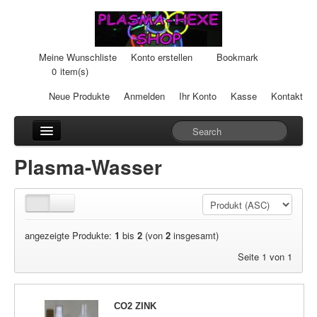
Meine Wunschliste
Konto erstellen
Bookmark
0
item(s)
Neue Produkte
Anmelden
Ihr Konto
Kasse
Kontakt
Anhänger
Plasma-Wasser
Auto-Einheiten
Cream-Dosen
angezeigte Produkte:
1
bis
2
(von
2
insgesamt)
Duftsteine
Seite 1 von 1
Heilpads
Heilstifte
CO2 ZINK