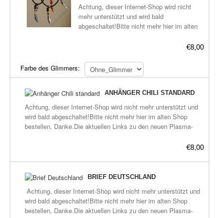
Plasma-Geräte
Achtung, dieser Internet-Shop wird nicht
mehr unterstützt und wird bald
Plasma-Wasser
abgeschaltet!Bitte nicht mehr hier im alten
Shop bestellen, Danke.Die aktuellen Links
Seife
zu den neuen Plasma-Shops befinden sich
€8,00
hier:frickeltech.lima-
Stromeinheiten
city.de/plasma/shop.htmlAnhänger, Chili-
Farbe des Glimmers:
Form.Wirkt bei den meisten Menschen
Versandkosten
beruhigend, heilend, gibt Energie und macht
ANHÄNGER CHILI STANDARD
gelassen.Wie bei allen Plasma-Produkten
Zubehör
kann die Wirkung aber auch anders sein, da
Achtung, dieser Internet-Shop wird nicht mehr unterstützt und
das Plasma immer versucht sein Umfeld die
wird bald abgeschaltet!Bitte nicht mehr hier im alten Shop
Energie zu geben die es benötigt.Sehr
bestellen, Danke.Die aktuellen Links zu den neuen Plasma-
empfehlenswert für alle Arten von
Shops befinden sich hier:frickeltech.lima-
Schilddrüsenerkrankungen.Glimmer-Farben:
city.de/plasma/shop.htmlErste Version des Schmuck
€8,00
(und unterschiedlich grob)Ohne GlimmerLila
Anhängers, sehr schön!Wirkt bei den meisten Menschen
1-2Blau 1-3Pink 1-2Türkis 1-2Rot 1-2Gelb 1-
beruhigend, heilend, gibt Energie und macht gelassen.Wie bei
2KupferPerlmutt 1-3Grün 1Lind-Grün 1-
allen Plasma-Produkten kann die Wirkung aber auch anders
BRIEF DEUTSCHLAND
2Mint-GrünGold 1-2Silber 1-2Schwarzbitte
sein, da das Plasma immer versucht sein Umfeld die Energie
Achtung, dieser Internet-Shop wird nicht mehr unterstützt und
die beiden Glimmer-Tafeln einsehen bei
zu geben die es benötigt.Sehr empfehlenswert für alle Arten
wird bald abgeschaltet!Bitte nicht mehr hier im alten Shop
Bilder.wird keine Farbe angegeben, dann
von Schilddrüsenerkrankungen.Inhalt:-Feuer beschichtete mini
bestellen, Danke.Die aktuellen Links zu den neuen Plasma-
ohne Glimmer, nur GaNS-Wasser.Inhalt:-
Kupferspule, 9 Windungen.-Ozean02+CO2 GaNS und GaNS-