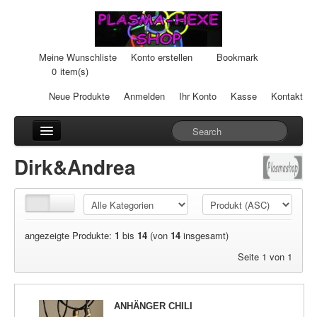
Meine Wunschliste
Konto erstellen
Bookmark
0
item(s)
Neue Produkte
Anmelden
Ihr Konto
Kasse
Kontakt
Anhänger
Dirk&Andrea
Auto-Einheiten
Cream-Dosen
angezeigte Produkte:
1
bis
14
(von
14
insgesamt)
Duftsteine
Seite 1 von 1
Heilpads
Heilstifte
ANHÄNGER CHILI