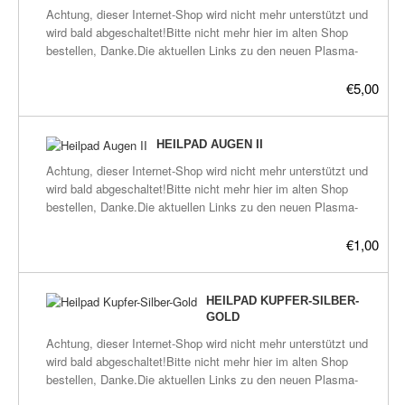
Achtung, dieser Internet-Shop wird nicht mehr unterstützt und
was bisher über Plasma heraus gefunden
wird bald abgeschaltet!Bitte nicht mehr hier im alten Shop
wurde.
bestellen, Danke.Die aktuellen Links zu den neuen Plasma-
Shops befinden sich hier:frickeltech.lima-
city.de/plasma/shop.html destilliertes informiertes
€5,00
Wasser.Inhalt 50mlgenauere Beschreibung später.
HEILPAD AUGEN II
Achtung, dieser Internet-Shop wird nicht mehr unterstützt und
wird bald abgeschaltet!Bitte nicht mehr hier im alten Shop
bestellen, Danke.Die aktuellen Links zu den neuen Plasma-
Shops befinden sich hier:frickeltech.lima-
city.de/plasma/shop.htmlHeilpad beinhaltet folgende GaNS-
€1,00
Sorten: CO2 (V6), Augen, Waldmeister, Gras, Entgiftung
(Borax), Mineral 01. Es soll bei Augenkrankheiten helfen und
schlecht sehende Augen verbessern. Anwendungsbeispiel: vor
HEILPAD KUPFER-SILBER-
jedem Auge ein Pad tragen, zum Beispiel in eine Augenbinde
GOLD
einlegen, oder hinter die brillengläser kleben, und diese dann
Achtung, dieser Internet-Shop wird nicht mehr unterstützt und
entweder Nachts, oder stundenweise tagsüber, tragen.
wird bald abgeschaltet!Bitte nicht mehr hier im alten Shop
Desweiteren muß mit einem kranken Organ weiter gearbeitet
bestellen, Danke.Die aktuellen Links zu den neuen Plasma-
werden um eine Selbsheilung zu erzeugen, hier die einfachen
Shops befinden sich hier:frickeltech.lima-