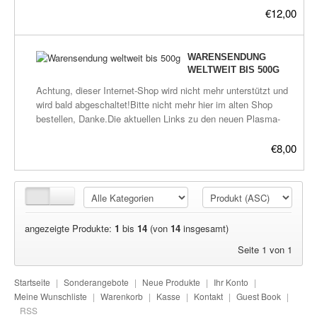
und bei den Links findet man die wichtigsten Verlinkungen über
city.de/plasma/shop.htmlWarensendung internationalPost
€12,00
alles was bisher über Plasma heraus gefunden wurde.
Maxibrief mit Einschreiben internationalbis 1 kg L: 14 - 60 cm
B: 9 - 60 cm L+B+H: max. 90cm
WARENSENDUNG
WELTWEIT BIS 500G
Achtung, dieser Internet-Shop wird nicht mehr unterstützt und
wird bald abgeschaltet!Bitte nicht mehr hier im alten Shop
bestellen, Danke.Die aktuellen Links zu den neuen Plasma-
Shops befinden sich hier:frickeltech.lima-
city.de/plasma/shop.htmlWarensendung internationalPost
€8,00
Großbrief mit Einschreiben internationalbis 500 g L: 14 - 60 cm
B: 9 - 60 cm L+B+H: max. 90cm
angezeigte Produkte:
1
bis
14
(von
14
insgesamt)
Seite 1 von 1
Startseite
|
Sonderangebote
|
Neue Produkte
|
Ihr Konto
|
Meine Wunschliste
|
Warenkorb
|
Kasse
|
Kontakt
|
Guest Book
|
RSS