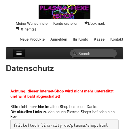
Meine Wunschliste
Konto erstellen
Bookmark
0
item(s)
Neue Produkte
Anmelden
Ihr Konto
Kasse
Kontakt
Anhänger
Datenschutz
Auto-Einheiten
Cream-Dosen
Achtung, dieser Internet-Shop wird nicht mehr unterstützt
und wird bald abgeschaltet!
Duftsteine
Bitte nicht mehr hier im alten Shop bestellen, Danke.
Heilpads
Die aktuellen Links zu den neuen Plasma-Shops befinden sich
hier:
Heilstifte
frickeltech.lima-city.de/plasma/shop.html