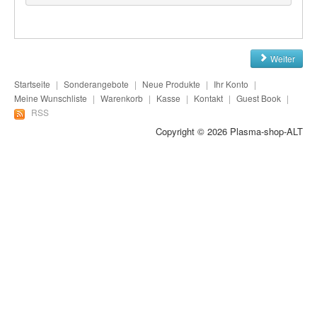
Plasma-Geräte
Plasma-Wasser
Weiter
Seife
Startseite
|
Sonderangebote
|
Neue Produkte
|
Ihr Konto
|
Stromeinheiten
Meine Wunschliste
|
Warenkorb
|
Kasse
|
Kontakt
|
Guest Book
|
RSS
Versandkosten
Copyright © 2026
Plasma-shop-ALT
Zubehör