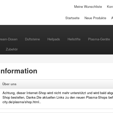
Meine Wunschliste
Kont
Startseite
Neue Produkte
ream-Dosen
Duftsteine
Heilpads
Heilstifte
Plasma-Geräte
Zubehör
Information
Über uns
Achtung, dieser Internet-Shop wird nicht mehr unterstützt und wird bald abge
Shop bestellen, Danke.Die aktuellen Links zu den neuen Plasma-Shops befin
city.de/plasma/shop.html..