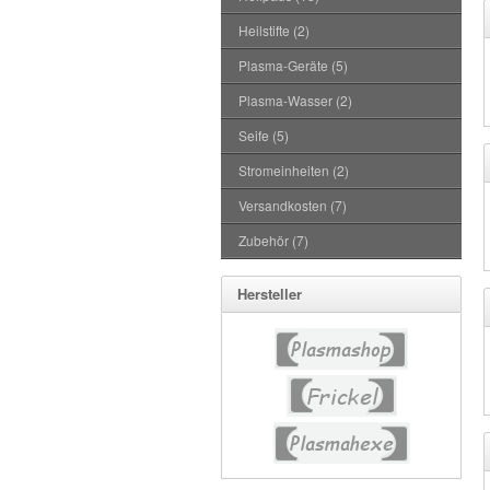
Heilstifte (2)
Plasma-Geräte (5)
Plasma-Wasser (2)
Seife (5)
Stromeinheiten (2)
Versandkosten (7)
Zubehör (7)
Hersteller