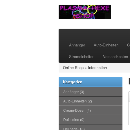
Anhänger
Auto-Einheiten
C
Stromeinheiten
Versandkosten
Online Shop
»
Information
Kategorien
Anhänger (3)
Auto-Einheiten (2)
Cream-Dosen (4)
Duftsteine (0)
Heilpads (18)