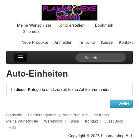
Meine Wunschliste
Konto erstellen
Bookmark
0
item(s)
Neue Produkte
Anmelden
Ihr Konto
Kasse
Kontakt
Anhänger
Auto-Einheiten
Auto-Einheiten
In dieser Kategorie sind zurzeit keine Artikel vorhanden!
Cream-Dosen
Weiter
Duftsteine
Startseite
|
Sonderangebote
|
Neue Produkte
|
Ihr Konto
|
Heilpads
Meine Wunschliste
|
Warenkorb
|
Kasse
|
Kontakt
|
Guest Book
|
RSS
Heilstifte
Copyright © 2026
Plasma-shop-ALT