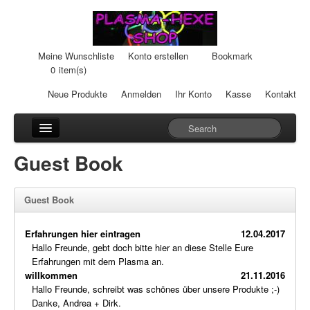
Meine Wunschliste
Konto erstellen
Bookmark
0
item(s)
Neue Produkte
Anmelden
Ihr Konto
Kasse
Kontakt
Anhänger
Guest Book
Auto-Einheiten
Guest Book
Cream-Dosen
Erfahrungen hier eintragen
12.04.2017
Duftsteine
Hallo Freunde, gebt doch bitte hier an diese Stelle Eure
Erfahrungen mit dem Plasma an.
Heilpads
willkommen
21.11.2016
Hallo Freunde, schreibt was schönes über unsere Produkte ;-)
Heilstifte
Danke, Andrea + Dirk.