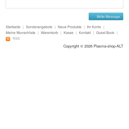
Plasma-Geräte
Plasma-Wasser
Write Message
Seife
Startseite
|
Sonderangebote
|
Neue Produkte
|
Ihr Konto
|
Meine Wunschliste
|
Warenkorb
|
Kasse
|
Kontakt
|
Guest Book
|
Stromeinheiten
RSS
Copyright © 2026
Plasma-shop-ALT
Versandkosten
Zubehör