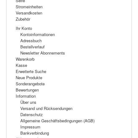
Seife
Plasma-Geräte
Stromeinheiten
Versandkosten
Plasma-Wasser
Zubehör
Seife
Ihr Konto
Kontoinformationen
Stromeinheiten
Adressbuch
Bestellverlauf
Versandkosten
Newsletter Abonnements
Warenkorb
Zubehör
Kasse
Erweiterte Suche
Neue Produkte
Sonderangebote
Bewertungen
Information
Über uns
Versand und Rücksendungen
Datenschutz
Allgemeine Geschäftsbedingungen (AGB)
Impressum
Bankverbindung