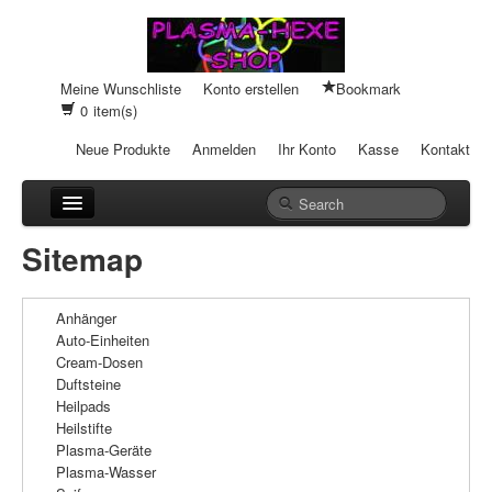
Meine Wunschliste
Konto erstellen
Bookmark
0
item(s)
Neue Produkte
Anmelden
Ihr Konto
Kasse
Kontakt
Anhänger
Sitemap
Auto-Einheiten
Anhänger
Cream-Dosen
Auto-Einheiten
Cream-Dosen
Duftsteine
Duftsteine
Heilpads
Heilpads
Heilstifte
Plasma-Geräte
Heilstifte
Plasma-Wasser