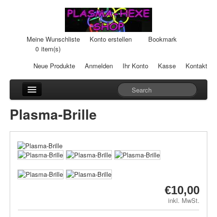
Meine Wunschliste
Konto erstellen
Bookmark
0
item(s)
Neue Produkte
Anmelden
Ihr Konto
Kasse
Kontakt
Anhänger
Plasma-Brille
Auto-Einheiten
Cream-Dosen
Duftsteine
Heilpads
€10,00
inkl. MwSt.
Heilstifte