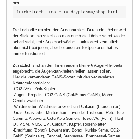
hier:
frickeltech.lima-city.de/plasma/shop.html
Die Lochbrille trainiert den Augenmuskel. Durch die Löcher wird
der Blick so fokussiert das man durch die Löcher sofort wieder
scharf sieht, trotz Augen
schwäche. Funktioniert vermutlich
aber nicht bei jeden, aber bei unseren Testpersonen hat es
immer funktioniert.
Zusätzlich sind an den Innenrändern kleine 6 Augen-Heilpads
angebracht, die Augenkrankheiten heilen lassen sollen.
Hier die verwendeten GaNS-Sorten mit den verwendeten
Kräutern/Materialien:
-CO2 (V6): Zink/Kupfer.
-Augen: Propolis, CO2-GaNS (GaNS aus GaNS), Möhre,
Girsch, Zwiebeln.
-Waldmeister: Waldmeister-Geist und Calcium (Eierschalen).
-Gras:
Gras,
Stief-Mütterchen, Lavendel, Erdbeere, Rote Bete,
Curuma, Aloevera, Cotu Kola Samen, HeSouWu (Fo-Ti), Hanf-
Öl, MSM, MMS, EM, Calcium, Kupfer, Rosenblätter.
-Entgiftung (Borax): Löwenzahn, Borax, Kürbis-Kerne, CO2-
GaNS (Steinsalz), Fenchel, Brennessel, Brennessel-Samen