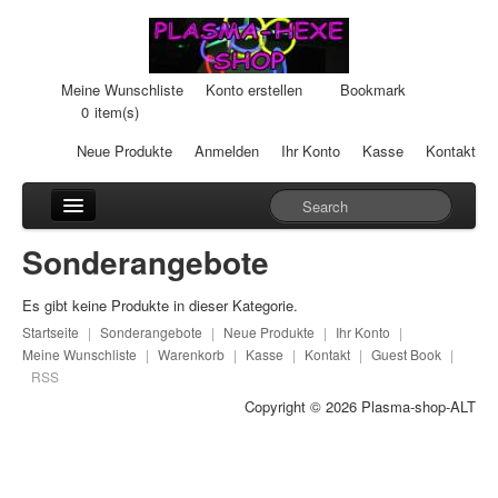
Meine Wunschliste
Konto erstellen
Bookmark
0
item(s)
Neue Produkte
Anmelden
Ihr Konto
Kasse
Kontakt
Anhänger
Sonderangebote
Auto-Einheiten
Es gibt keine Produkte in dieser Kategorie.
Cream-Dosen
Startseite
|
Sonderangebote
|
Neue Produkte
|
Ihr Konto
|
Meine Wunschliste
|
Warenkorb
|
Kasse
|
Kontakt
|
Guest Book
|
Duftsteine
RSS
Copyright © 2026
Plasma-shop-ALT
Heilpads
Heilstifte