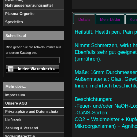
Kosmetik,
Nahrungsergänzungsmittel
Plasma-Orgonite
Details
Mehr Bilder
Kun
Spezielles
Heilstift, Health pen, Pain
Schnellkauf
Nimmt Schmerzen, wirkt hei
Bitte geben Sie die Artikelnummer aus
Ebenfalls sehr gut geeigne
unserem Katalog ein.
(umrühren).
Maße: 16mm Durchmesser,
Außenmaterial: Glas. Gewö
Innen: mehrfach beschicht
Mehr über...
Impressum
Beschichtungen:
Unsere AGB
-Feuer- und/oder NaOH-Lö
-GaNS-Sorten:
Privatsphäre und Datenschutz
CO2 + Waldmeister + Kupfe
Lieferzeit
Mikroorganismen) + Agnih
Zahlung & Versand
Widerrufsrecht &