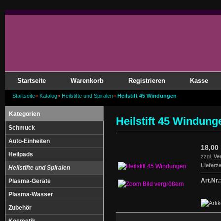
Startseite
Warenkorb
Registrieren
Kasse
Startseite
»
Katalog
»
Heilstifte und Spiralen
»
Heilstift 45 Windungen
Kategorien
Heilstift 45 Windung
Schmuck
Auto-Einheiten
18,00
Heilpads
zzgl.
Ve
Lieferze
Heilstifte und Spiralen
Art.Nr.:
Plasma-Geräte
Bild vergrößern
Plasma-Wasser
Zubehör