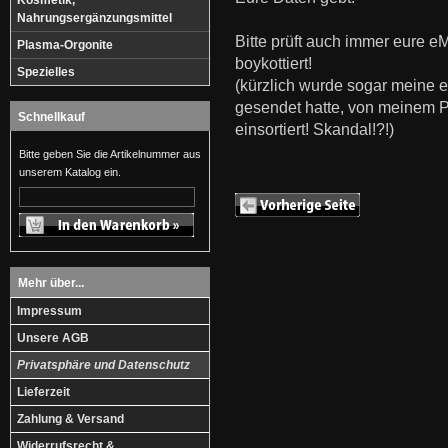
Kosmetik,
Nahrungsergänzungsmittel
Bitte prüft auch immer eure 
Plasma-Orgonite
boykottiert!
Spezielles
(kürzlich wurde sogar meine e
gesendet hatte, von meinem
Schnellkauf
einsortiert! Skandal!?!)
Bitte geben Sie die Artikelnummer aus
unserem Katalog ein.
Mehr über...
Impressum
Unsere AGB
Privatsphäre und Datenschutz
Lieferzeit
Zahlung & Versand
Widerrufsrecht &