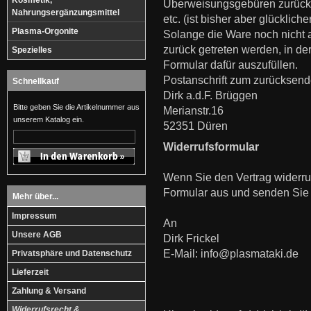
Kosmetik,
Überweisungsgebüren zurück 
Nahrungsergänzungsmittel
etc. (ist bisher aber glücklich
Plasma-Orgonite
Solange die Ware noch nicht 
zurück getreten werden, in der
Spezielles
Formular dafür auszufüllen.
Postanschrift zum zurücksend
Schnellkauf
Dirk a.d.F. Brüggen
Bitte geben Sie die Artikelnummer aus
Merianstr.16
unserem Katalog ein.
52351 Düren
Widerrufsformular
Wenn Sie den Vertrag widerruf
Formular aus und senden Sie e
Mehr über...
Impressum
An
Unsere AGB
Dirk Frickel
E-Mail: info@plasmataki.de
Privatsphäre und Datenschutz
Lieferzeit
Zahlung & Versand
Widerrufsrecht &