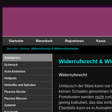
Startseite
Warenkorb
Registrieren
Kasse
Startseite
»
Katalog
»
Widerrufsrecht & Widerrufsformular
Kategorien
Widerrufsrecht & Wi
Schmuck
Auto-Einheiten
Widerrufsrecht
Heilpads
Heilstifte und Spiralen
Umtausch der Ware kann nur
keinen Schaden genommen h
Plasma-Geräte
Portokosten werden
nicht
zurü
Plasma-Wasser
gering kalkuliert, das das einf
Zubehör
Ebenfalls kann es in Ausnahme