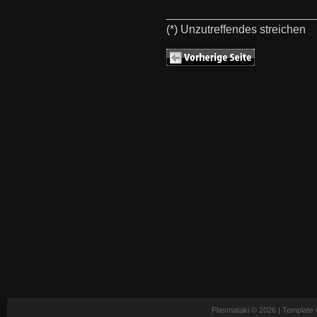
_______________________
(*) Unzutreffendes streichen
Plasmataki © 2026 | Template